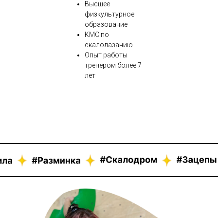
Высшее
физкультурное
образование
КМС по
скалолазанию
Опыт работы
тренером более 7
лет