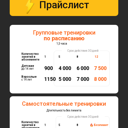
Прайслист
Групповые тренировки
по расписанию
1,5 часа
Срок действия 30 дней
Количество
занятий в
1
5
8
12
абонементе
Детские
900
4 000
6 000
7 500
до 14 лет
Взрослые
1150
5 000
7 000
8 000
с 14 лет
Самостоятельные тренировки
Длительность без лимита
Срок действия 30 дней
Количество
занятий в
1
5
8
Безлимит
абонементе