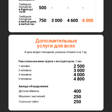
Свободное
500
-
-
-
посещение
в будни до
16:00
Свободное
посещение
750
3 000
4 600
6 000
в любой день
в любой час
Дополнительные
услуги для всех
В цену входит посещение, указана стоимость за 1 ед.
Персональная мини-группа с инструктором, 1 час
2 500
1 человек
3 000
2 человека
4 000
3 человека
4 800
4 человека
Аренда оборудования
400
Детская обвязка
250
Мешочек с магнезией
250
Скальные туфли